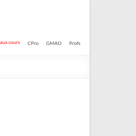
 aux cours
CPro
GMAO
Profs