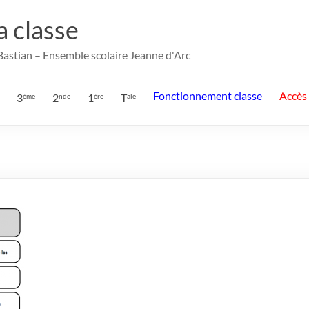
la classe
 Bastian – Ensemble scolaire Jeanne d'Arc
Fonctionnement classe
Accès
3
2
1
T
ème
nde
ère
ale