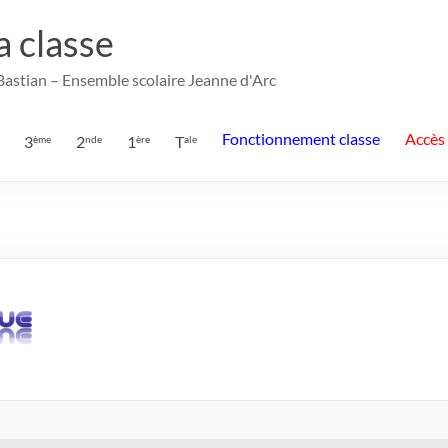
la classe
 Bastian – Ensemble scolaire Jeanne d'Arc
Fonctionnement classe
Accès
3
2
1
T
ème
nde
ère
ale