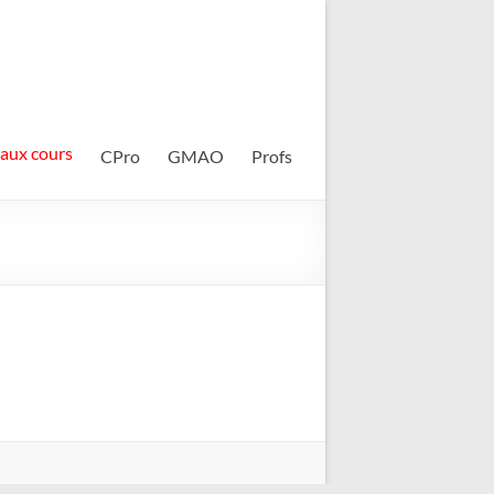
 aux cours
CPro
GMAO
Profs