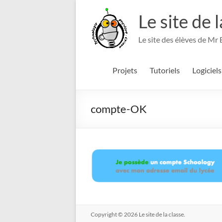
Aller
au
Le site de 
contenu
Le site des élèves de Mr
Projets
Tutoriels
Logiciels
compte-OK
Copyright © 2026
Le site de la classe.