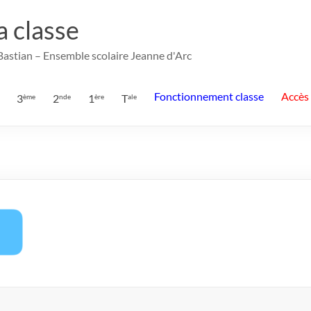
la classe
 Bastian – Ensemble scolaire Jeanne d'Arc
Fonctionnement classe
Accès
3
2
1
T
ème
nde
ère
ale