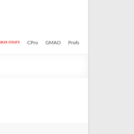
 aux cours
CPro
GMAO
Profs