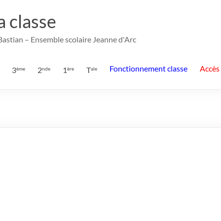
la classe
 Bastian – Ensemble scolaire Jeanne d'Arc
Fonctionnement classe
Accès
3
2
1
T
ème
nde
ère
ale