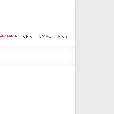
 aux cours
CPro
GMAO
Profs