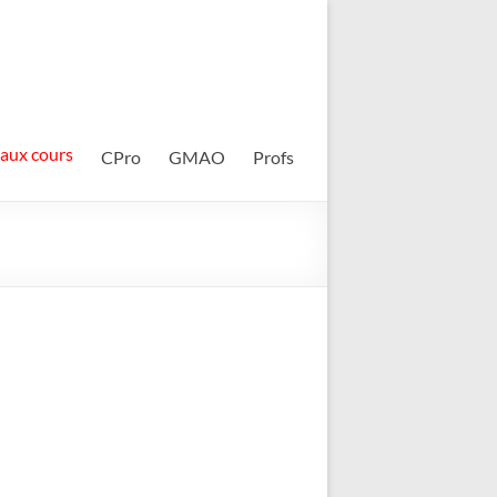
 aux cours
CPro
GMAO
Profs