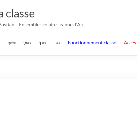
la classe
 Bastian – Ensemble scolaire Jeanne d'Arc
Fonctionnement classe
Accès
3
2
1
T
ème
nde
ère
ale
e