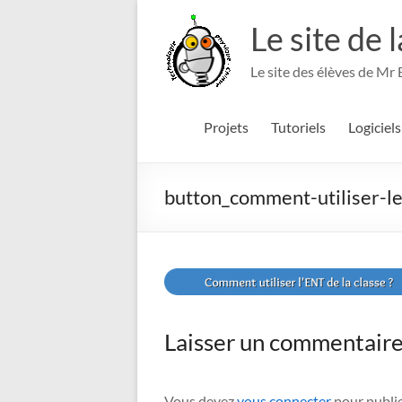
Aller
au
Le site de 
contenu
Le site des élèves de Mr
Projets
Tutoriels
Logiciels
button_comment-utiliser-le
Laisser un commentair
Vous devez
vous connecter
pour publi