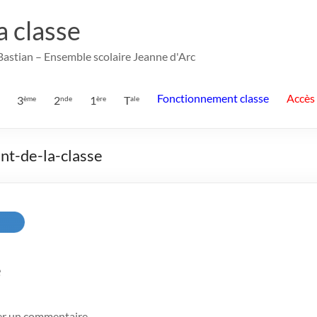
la classe
 Bastian – Ensemble scolaire Jeanne d'Arc
Fonctionnement classe
Accès
3
2
1
T
ème
nde
ère
ale
nt-de-la-classe
e
er un commentaire.