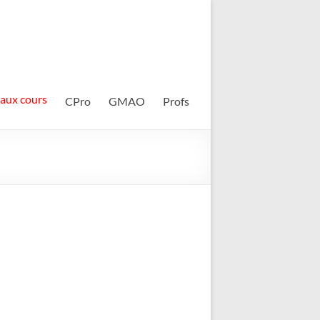
 aux cours
CPro
GMAO
Profs