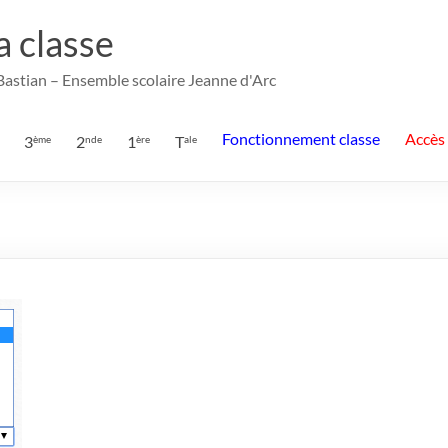
la classe
 Bastian – Ensemble scolaire Jeanne d'Arc
Fonctionnement classe
Accès
3
2
1
T
ème
nde
ère
ale