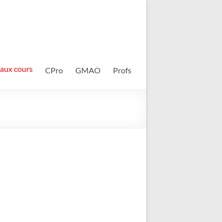
 aux cours
CPro
GMAO
Profs