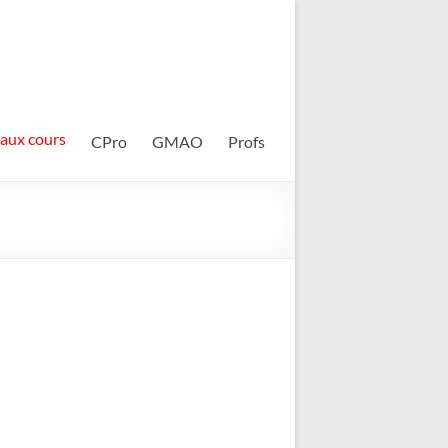
 aux cours
CPro
GMAO
Profs