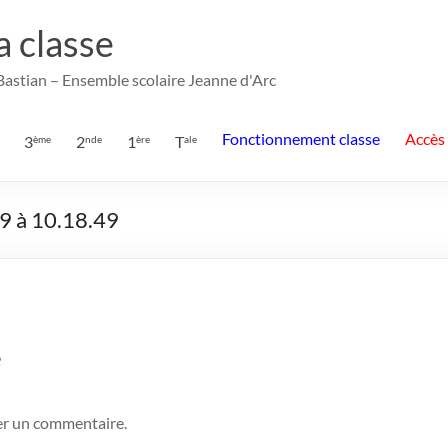
la classe
 Bastian – Ensemble scolaire Jeanne d'Arc
Fonctionnement classe
Accès
3
2
1
T
ème
nde
ère
ale
9 à 10.18.49
e
er un commentaire.