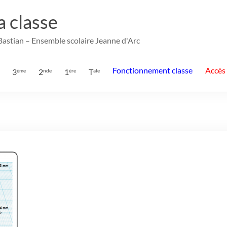
la classe
 Bastian – Ensemble scolaire Jeanne d'Arc
Fonctionnement classe
Accès
3
2
1
T
ème
nde
ère
ale