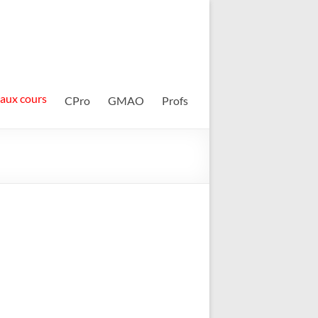
 aux cours
CPro
GMAO
Profs