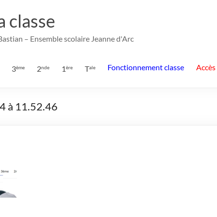
la classe
 Bastian – Ensemble scolaire Jeanne d'Arc
Fonctionnement classe
Accès
3
2
1
T
ème
nde
ère
ale
4 à 11.52.46