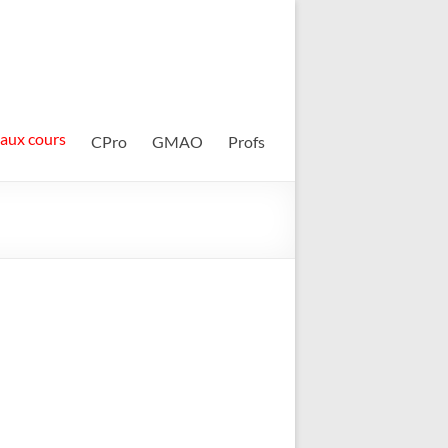
 aux cours
CPro
GMAO
Profs