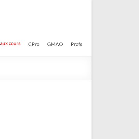
 aux cours
CPro
GMAO
Profs