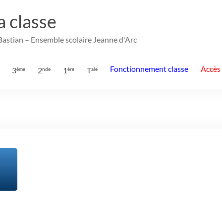
la classe
 Bastian – Ensemble scolaire Jeanne d'Arc
Fonctionnement classe
Accès
3
2
1
T
ème
nde
ère
ale