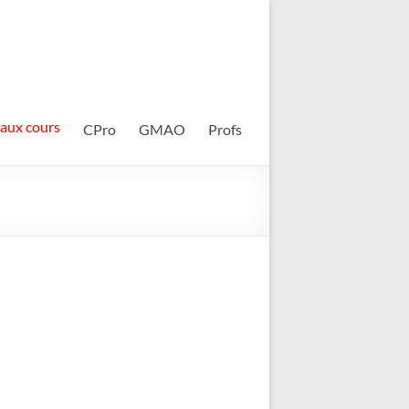
 aux cours
CPro
GMAO
Profs