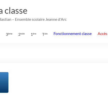
la classe
 Bastian – Ensemble scolaire Jeanne d'Arc
Fonctionnement classe
Accès
3
2
1
T
ème
nde
ère
ale