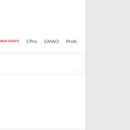
 aux cours
CPro
GMAO
Profs