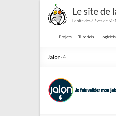
Aller
au
Le site de 
contenu
Le site des élèves de Mr
Projets
Tutoriels
Logiciels
Jalon-4