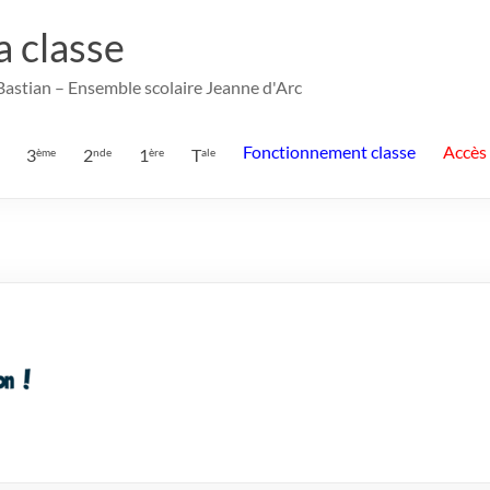
la classe
 Bastian – Ensemble scolaire Jeanne d'Arc
Fonctionnement classe
Accès
3
2
1
T
ème
nde
ère
ale